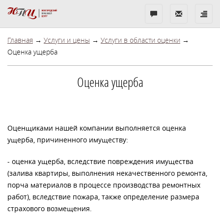
Бесплатная
Показать
Показ
консультация
контакты
меню
Главная
→
Услуги и цены
→
Услуги в области оценки
→
Оценка ущерба
Оценка ущерба
Оценщиками нашей компании выполняется оценка
ущерба, причиненного имуществу:
- оценка ущерба, вследствие повреждения имущества
(залива квартиры, выполнения некачественного ремонта,
порча материалов в процессе производства ремонтных
работ), вследствие пожара, также определение размера
страхового возмещения.