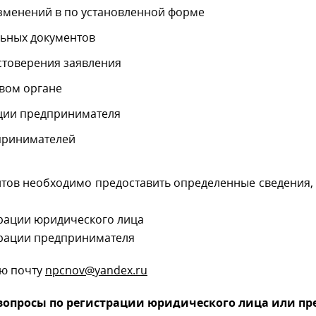
изменений в по установленной форме
льных документов
стоверения заявления
вом органе
ации предпринимателя
принимателей
тов необходимо предоставить определенные сведения, в 
рации юридического лица
рации предпринимателя
ую почту
npcnov@yandex.ru
ь вопросы по регистрации юридического лица или п