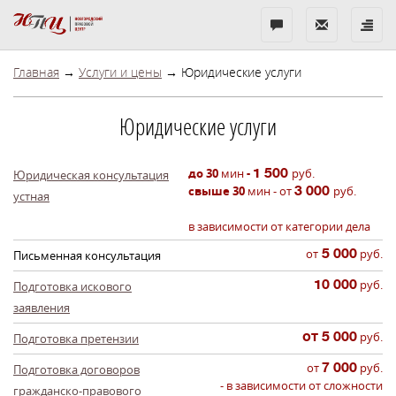
Бесплатная
Показать
Показ
консультация
контакты
меню
Главная
→
Услуги и цены
→ Юридические услуги
Юридические услуги
до
30
мин
-
1 500
руб.
Юридическая консультация
свыше
30
мин - от
3 000
руб.
устная
в зависимости от категории дела
от
5 000
руб.
Письменная консультация
10 000
руб.
Подготовка искового
заявления
от 5 000
руб.
Подготовка претензии
от
7 000
руб.
Подготовка договоров
- в зависимости от сложности
гражданско-правового