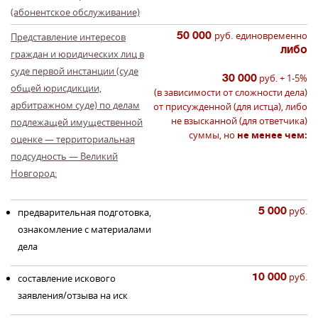
(абонентское обслуживание)
50 000
руб.
единовременно
Представление интересов
либо
граждан и юридических лиц в
суде первой инстанции (суде
30 000
руб. + 1-5%
общей юрисдикции,
(в зависимости от сложности дела)
арбитражном суде) по делам
от присужденной (для истца), либо
не взысканной (для ответчика)
подлежащей имущественной
суммы, но
не менее чем:
оценке — территориальная
подсудность — Великий
Новгород:
5 000
руб.
предварительная подготовка,
ознакомление с материалами
дела
10 000
руб.
составление искового
заявления/отзыва на иск